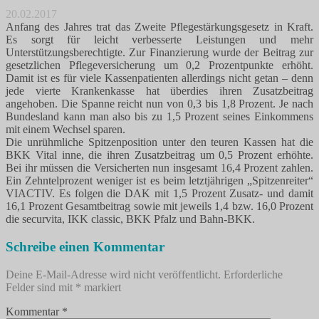
20.02.2017
Anfang des Jahres trat das Zweite Pflegestärkungsgesetz in Kraft.
Es sorgt für leicht verbesserte Leistungen und mehr
Unterstützungsberechtigte. Zur Finanzierung wurde der Beitrag zur
gesetzlichen Pflegeversicherung um 0,2 Prozentpunkte erhöht.
Damit ist es für viele Kassenpatienten allerdings nicht getan – denn
jede vierte Krankenkasse hat überdies ihren Zusatzbeitrag
angehoben. Die Spanne reicht nun von 0,3 bis 1,8 Prozent. Je nach
Bundesland kann man also bis zu 1,5 Prozent seines Einkommens
mit einem Wechsel sparen.
Die unrühmliche Spitzenposition unter den teuren Kassen hat die
BKK Vital inne, die ihren Zusatzbeitrag um 0,5 Prozent erhöhte.
Bei ihr müssen die Versicherten nun insgesamt 16,4 Prozent zahlen.
Ein Zehntelprozent weniger ist es beim letztjährigen „Spitzenreiter“
VIACTIV. Es folgen die DAK mit 1,5 Prozent Zusatz- und damit
16,1 Prozent Gesamtbeitrag sowie mit jeweils 1,4 bzw. 16,0 Prozent
die securvita, IKK classic, BKK Pfalz und Bahn-BKK.
Schreibe einen Kommentar
Deine E-Mail-Adresse wird nicht veröffentlicht.
Erforderliche
Felder sind mit
*
markiert
Kommentar
*