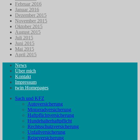
Februar 2016
Januar 2016
Dezember 2015
November 2015
Oktober 2015
August 2015
Juli 2015
Juni 2015
Mai 2015
April 2015
News
Über mich
Kontakt
Impressum
twin Homepages
Sach und KFZ
Autoversicherung
Motorradversicherung
Haftpflichtversicherung
Hundehalterhaftpflicht
Rechtsschutzversicherung
Unfallversicherung
Reiseversicherung