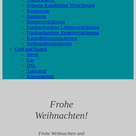
Schwere Krankheiten Versicherung
Riesterrente
Basisrente
Rentenversicherung
Fondsgebundene Lebensversicherung
Fondsgebundene Rentenversicherung
Kapitallebensversicherung
Sterbegeldversicherung
Geld und Sparen
Strom
Gas
DSL
Tagesgeld
Konsumkredit
Frohe
Weihnachten!
Frohe Weihnachten und