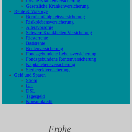
Private Krankenversicherung
Gesetzliche Krankenversicherung
Rente & Vorsorge
Berufs­unfähigkeitsversicherung
Risikolebensversicherung
Altersvorsorge
Schwere Krankheiten Versicherung
Riesterrente
Basisrente
Rentenversicherung
Fondsgebundene Lebensversicherung
Fondsgebundene Rentenversicherung
Kapitallebensversicherung
Sterbegeldversicherung
Geld und Sparen
Strom
Gas
DSL
Tagesgeld
Konsumkredit
Frohe